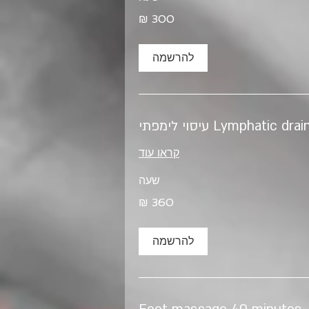
להרשמה
Lymphatic d עיסוי לימפתי
קראו עוד
שעה
להרשמה