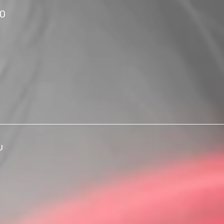
issue massage
ע