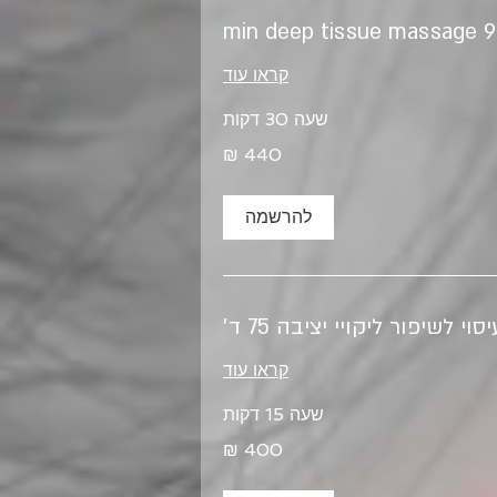
90 min deep t
קראו עוד
שעה 30 דקות
להרשמה
יסוי לשיפור ליקויי יציבה 75 ד׳
קראו עוד
שעה 15 דקות