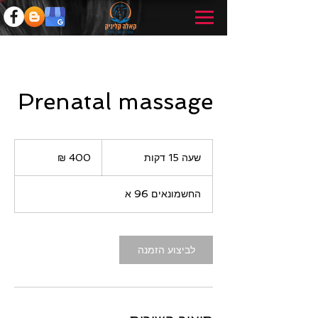
Prenatal massage
400
שקלים
שעה 15 דקות
ש
חדשים
ע
1
החשמונאים 96 א
5
ד
ק
ו
לביצוע הזמנה
ת