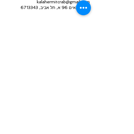
kalahermitcrab@gmail.com
החשמונאים 96 א, תל אביב, 6713343
חזרה למעלה
מפת אתר
הצהרת נגישות
כל הזכויות שמורות 2017 © Kala Therapeutic
Massage - קאלה עיסוי טיפולי