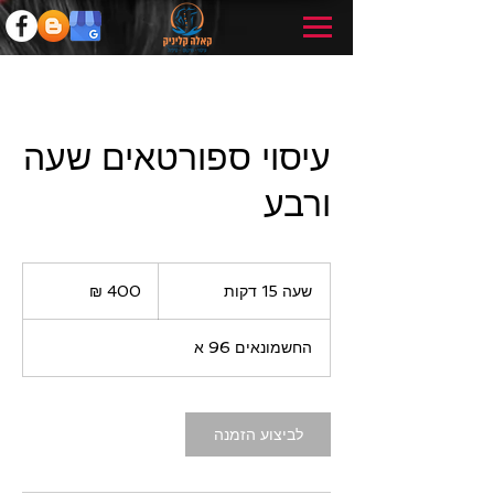
עיסוי ספורטאים שעה
ורבע
400
שקלים
שעה 15 דקות
ש
חדשים
ע
1
החשמונאים 96 א
5
ד
ק
ו
לביצוע הזמנה
ת