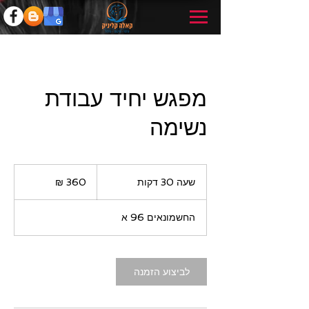
מפגש יחיד עבודת
נשימה
360
שקלים
שעה 30 דקות
ש
חדשים
ע
3
החשמונאים 96 א
0
ד
ק
ו
לביצוע הזמנה
ת