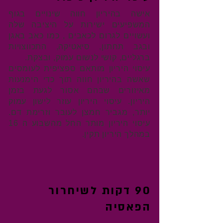
אישה בהיריון חווה שינויים בגוף
המשפיעים ישירות על היציבה שלה
ועשויים לגרום לכאבים , כמו כאב באגן
ובגב תחתון, סיאטיקה, התכווצויות
ברגליים, קושי לנשום עמוק, ובצקת.
עיסוי היריון מותאם ספציפית לעומסים
שאשה בהיריון חווה תוך כדי הימנעות
מאיזורים שבהם אסור לגעת בזמן
היריון. עיסוי היריון עוזר לישון עמוק
יותר, מגביר חמצן לעובר וזרימת דם.
עיסוי היריון מותר החל מהשבוע ה 16
במהלך היריון תקין.
90 דקות לשיחרור
הפאסיה