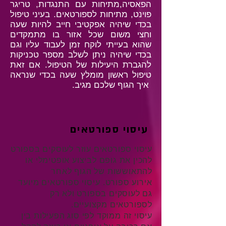
הפאסיה,מתיחות עם התנגדות, טריגר
פוינט, מתיחות לספורטאים. בעיני טיפול
בכדי שיהיה אפקטיבי חייב להיות שעה
וחצי משום שכל אזור בו מתמקדים
שהוא בעייתי לוקח זמן לעבוד עליו וגם
בכדי שיהיה ניתן לשלב מספר טכניקות
להגברת היעילות של הטיפול. אם זאת
טיפול ראשון מומלץ שעה בכדי שנראה
איך הגוף שלכם מגיב.
עיסוי ספורטאים
עיסוי ספורטאים עוזר לעוסקים בספורט
להכין את גופם לביצוע אופטימלי או
להתאוששות של הגוף לאחר
אירוע
ספורט.
עיסוי
ספורטאים מיועד
גם לעוסקים בספורט ולא רק
לספורטאים
מקצועיים.
עיסוי זה ממוקד לפי סוג הפעילות בין