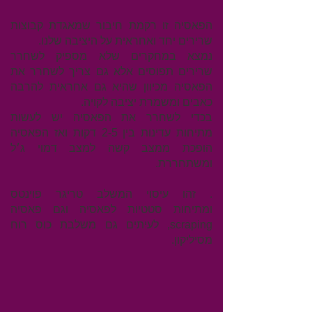
הפאסיה זו רקמת חיבור שמאגדת קבוצות
שרירים יחד ואחראית על היציבה שלנו.
נמצא במחקרים שלא מספיק לשחרר
שרירים תפוסים אלא גם צריך לשחרר את
הפאסיה מכיוון שהיא גם אחראית להרבה
כאבים ומשמרת יציבה לקויה.
בכדי לשחרר את הפאסיה יש לעשות
מתיחות עדינות בין 2-5 דקות ואז הפאסיה
הופכת ממצב קשה למצב דמוי ג׳ל
ומשתחררת.
. זהו עיסוי המשלב טריגר פוינטס
ומתיחות
סטטיות לפאסיה וגם פאסיה
scraping, לעיתים גם משלבת כוס רוח
מסיליקון.