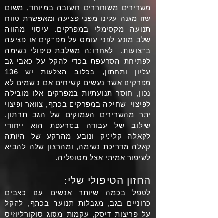
משרירים משוחררים חשובה במיוחד, משום
שזו מגנה עלינו מפני פציעה ומאפשרת טווח
תנועה מקסימלי במפרקים. עיסוי מהווה
שלב מונע לפני עומס על מפרקים או פציעה
ברצועות. לאחרונה משלבת טיפולי נשימה
לפתיחת הסרעפת בכדי להקל על כאבי גב
עליון ותחתון, בכלוב הצלעות יש 136
מפרקים אשר נעשים קשיחים אם נושמים לא
נכון, חוסר תנועתיות במפרקים אלו מובילה
לפיצוי ושחיקה במפרקים בכתף, צוואר ופיצוי
יתר מהשרירים העמוקים של הגב תחתון.
שילוב של עבודה בסרעפת הוא ייחודי
לקאלה קליניק ונובע מהרקע של היותה
קאלה מדריכת נשימה, ומהרצון שלה להביא
לשיפור אמיתי אצל מטופליה.
החזון הטיפולי שלי:
לטפל בכמה שיותר אנשים עם כאבים
כרוניים בגב, מגבלות תנועה בכתף, להקל
על פריצות דיסק, עקמות מסוג סוקורליוזיס