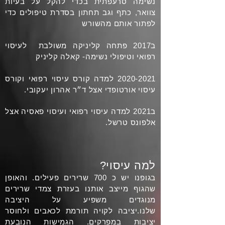
נשימה סרעפתית בכדי להקל על בעיות
צוואר, כתף וגב תחתון ב
סדרת
טיפולים כדי
לפתור אותם מהשורש
ב2017 פתחה קליניקה
משולבת לעיסוי
רפואי
וטיפולי
נשימה- קאלה קליניק
2020-2021
למדה קורס עיסוי רפואי וקורס
עיסוי אורטופדי אצל ד״ר אהרון יעקובי.
ב2021 למדה עיסוי רפואי ועיסוי פאסיה אצל
אלפונס טרשל.
למה עיסוי?
בגופנו יש כ 700 שרירים פעילים. והאופן
שהגוף מייצב אותנו בעזרת צמדי שרירים
מנוגדים משפיע על היציבה
שלנו.יציבה
לקויה תורמת לכאבים ולחוסר
יציבות במפרקים. הגמישות הנובעת