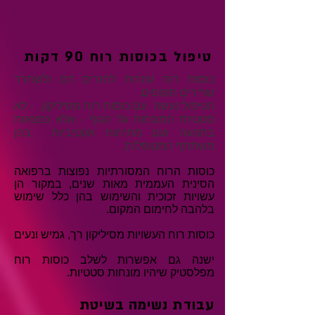
טיפול בכוסות רוח 90 דקות
כוסות רוח עוזרות להזרים דם
ולשחרר
שרירים תפוסים.
הטיפול נעשה עם כוסות רוח מסיליקון, - לא
סטטיות המונחות על הגוף - אלא נמצאות
בתנועה ועם מתיחות אקטיביות בהן
משתתף המטופל/ת.
כוסות הרוח המסורתיות נפוצות ברפואה
הסינית העממית מאות שנים, במקור הן
עשויות זכוכית והשימוש בהן כלל שימוש
בלהבה לחימום המקום.
כוסות רוח העשויות מסיליקון רך, גמיש ונעים
ישנה גם אפשרות לשלב כוסות רוח
מפלסטיק שיהיו מונחות סטטיות.
עבודת נשימה בשיטת