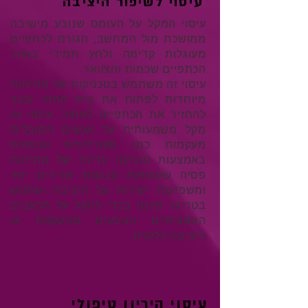
עיסוי לשיפור היציבה
עיסוי המקל על העומס שנובע מישיבה
ממושכת מול המחשב, הגורם לכתפיים
מעוגלות קדימה ולחץ תמידי באזור
הכתפיים שכמות והצוואר.
עיסוי זה משתמש בטכניקות של מתיחות
מיוחדות לפתוח את בית החזה ובכך
להחזיר את הכתפיים לאחור, עיסוי זה
מקל משמעותית על אנשים הסובלים
מעקמות כמו סקורליוזיס וקיפוזיס
באמצעות טכניקה עדינה של מתיחות
פסיה שעוטפות קבוצות שרירים יחד
ומשפיעות ישירות על היציבה ושימוש
בטריגר פוינט בכדי להקל על הכאבים
הספציפיים הנובעים מהעקמת או
היציבה הלקויה.
עיסוי היריון טיפולי