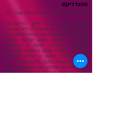
ההנדריקס
שיטה זו פותחה בידי
Dr. Gay Hendricks
השיטה עובדת על חיזוק הדיאפרמה
ופתיחה שלה מזויות שונות לכן היא מצוינת
לאסטמתיים ולאנשים עם בעיות נשימה כמו
נפחת או תופעות פוסט קורונה ופוסט
טראומטיים (למדתי שיטה זו בעקבות
שעזרה לי לשחרר פוסט טראומה שסבלתי
שנים ארוכות) שיטה זו יעילה לאנשים
שנשימתם תקועה במצב הילחם וברח.
לאחר שחיזקנו ופתחנו את הסרעפת באם
רוצים עוברים תוך כדי הנשימה על שלבי
ההתפתחות בילדות או שמתמקדים על
נושא אישי.
לפי פסיכולוגים התפתחותיים, כמו אריק
אריקסון, בכל שלב בילדות אנו למדים
שיעור מסוים לטוב ולרע. לדוגמה, בשנה
הראשונה של חיינו אנו לומדים אמון או
חוסר אמון תלוי בהתנסות האישית שלנו.
במידה ולמדנו חוסר אמון, אז שיעור זה