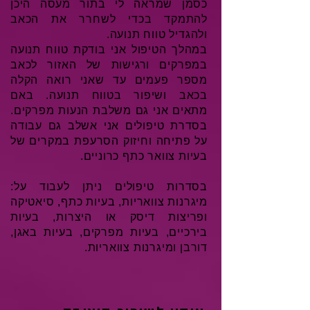
כסמן שמראה לי בתור מעסה היכן
להתמקד בכדי לשחרר את הכאב
ולהגדיל טווח תנועה.
במהלך הטיפול אני בודקת טווח תנועה
במפרקים ורגישות של האזור לכאב
מספר פעמים עד שאני רואה הקלה
בכאב ושיפור
בטווח תנועה. באם
מתאים אני גם משלבת הנעות מפרקים.
בסדרת טיפולים אני אשלב גם עבודה
על פתיחה וחיזוק הסרעפת במקרים של
בעיות צוואר כתף כרוניים.
בסדרות טיפולים ניתן לעבוד על:
מיגרנות צוואריות, בעיות כתף, סיאטיקה
ופריצות דיסק או היצרות, בעיות
בירכיים, בעיות מפרקים, בעיות באגן,
דורבן ומיגרנות צוואריות.