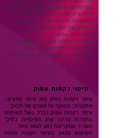
אם רכיבה על אופניים או ריצה להקל
במיוחד על העומסים שקשורים לפעילות
זו ולהביא
לשחרור
כל חלקי השריר
באמצעות מתיחות מיוחדות שנעשות
בשילוב שלי ושל המטופל יחד
למקסימום אפקט.
עיסוי זה מתאים גם לחובבי ספורט
המתאמנים למרתון או לסובלים
מפגיעות כמו מרפק טניס, מרפק גולף
.
עיסוי רקמות עמוק
עיסוי רקמות עמוק הוא עיסוי ספציפי,
אפקטיבי, ממוקד על הגורם של הכאב.
עיסוי רקמות עמוק נבדל בשל השימוש
בנקודות טריגר שהן תפיסויות בסיבי
השריר שמקרינות כאב לאזור אחר.
השימוש בכאב בעיסוי רקמות מהווה